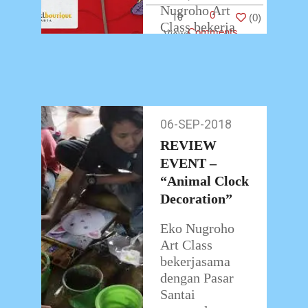
Nugroho Art
0
10
(
0
)
Class bekerja
Comments
sama dengan
Swiss-
Belboutique.
Workshop
…
06-SEP-2018
06-
Sep-
REVIEW
2018
EVENT –
“Animal Clock
Decoration”
Eko Nugroho
Art Class
bekerjasama
dengan Pasar
Santai