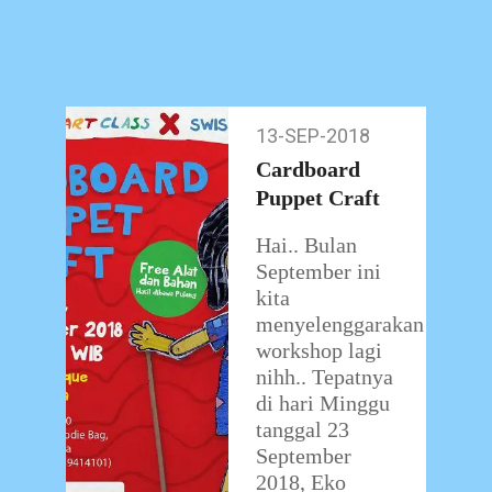
mengusung
tema yang
menarik untuk
…
13-SEP-2018
13-
Sep-
Cardboard
2018
Puppet Craft
Hai.. Bulan
September ini
kita
menyelenggarakan
workshop lagi
nihh.. Tepatnya
di hari Minggu
tanggal 23
September
2018, Eko