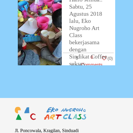
Sabtu, 25
Agustus 2018
lalu, Eko
Nugroho Art
Class
bekerjasama
dengan
Sindikat Coffee
0
5
(
0
)
sukses
Comments
menggelar
event Paper
Cup Crafting.
Aktivitas yang
ditujukan untuk
anak-anak
…
Jl. Poncowala, Kragilan, Sinduadi