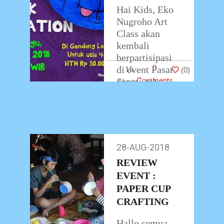
Hai Kids, Eko
Nugroho Art
Class akan
kembali
berpartisipasi
0
di event Pasar
15
(
0
)
Santai nih..
Comments
Kali ini kita
akan berkreasi
dengan
membuat
Animal Clock
28-AUG-2018
28-
Decoration.
Aug-
REVIEW
Seperti apa
2018
EVENT :
…
PAPER CUP
CRAFTING
Hallo semua..