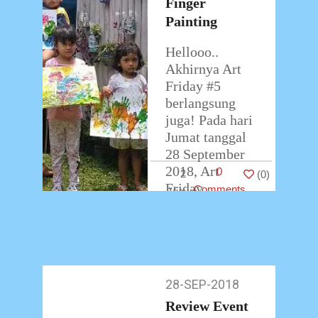
Finger
Painting
Hellooo..
Akhirnya Art
Friday #5
berlangsung
juga! Pada hari
Jumat tanggal
28 September
2018, Art
0
2
(
0
)
Friday
Comments
dilaksanakan
pada pukul 9.30
– 11.00 WIB.
Program Art
Friday
…
28-SEP-2018
28-
Sep-
Review Event