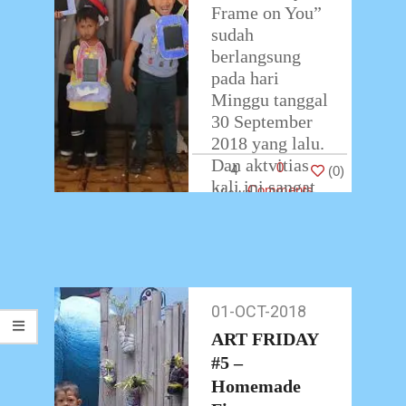
Frame on You”
sudah
berlangsung
pada hari
Minggu tanggal
30 September
2018 yang lalu.
Dan aktvitias
0
4
(
0
)
kali ini sangat
Comments
menyenangkann!
Eko Nugroho
Art Class
…
01-OCT-2018
01-
Oct-
ART FRIDAY
2018
#5 –
Homemade