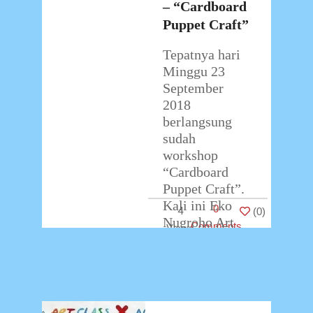
2018
– “Cardboard
Puppet Craft”
Tepatnya hari
Minggu 23
September
2018
berlangsung
sudah
workshop
“Cardboard
Puppet Craft”.
Kali ini Eko
0
4
(
0
)
Nugroho Art
Comments
Class
bekerjasama
dengan Swiss-
Belboutique
Hotel dalam