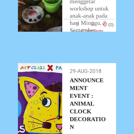
menggelar
workshop untuk
anak-anak pada
hari Minggu, 2
0
3
(
0
)
September
Comments
2018 dengan
tajuk “Animal
Clock
Decoration”.
Pasar Santai
29-AUG-2018
29-
adalah
…
Aug-
ANNOUNCE
2018
MENT
EVENT :
ANIMAL
CLOCK
DECORATIO
N