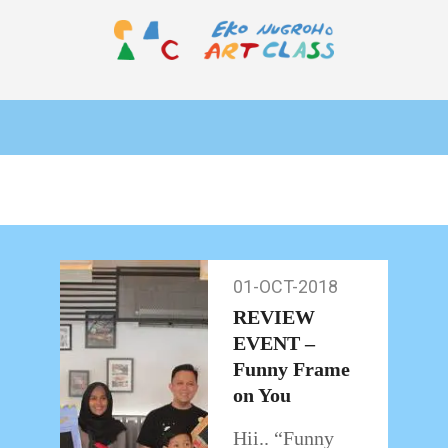
Skip
to
content
EKO
Primary
NUGROHO
Navigation
ART
Menu
CLASS
01-OCT-2018
01-
Oct-
REVIEW
2018
EVENT –
Funny Frame
on You
Hii.. “Funny