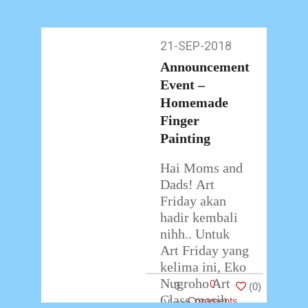
21-SEP-2018
21-
Sep-
Announcement
2018
Event –
Homemade
Finger
Painting
Hai Moms and
Dads! Art
Friday akan
hadir kembali
nihh.. Untuk
Art Friday yang
kelima ini, Eko
Nugroho Art
0
3
(
0
)
Class masih
Comments