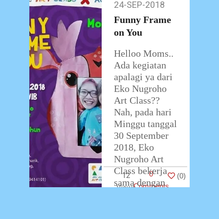
24-SEP-2018
24-
menggelar
Sep-
kegiatan seni
Funny Frame
2018
…
on You
Helloo Moms..
Ada kegiatan
apalagi ya dari
Eko Nugroho
Art Class??
Nah, pada hari
Minggu tanggal
30 September
2018, Eko
Nugroho Art
Class bekerja
0
12
(
0
)
sama dengan
Comments
…