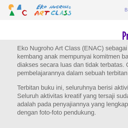
Skip
B
to
content
EKO
NUGROHO
P
ART
Eko Nugroho Art Class (ENAC) sebagai
CLASS
kembang anak mempunyai komitmen bahwa
diakses secara luas dan tidak terbata
pembelajarannya dalam sebuah terbitan b
Terbitan buku ini, seluruhnya berisi ak
Seluruh aktivitas kreatif yang tersaji 
adalah pada penyajiannya yang lengkap 
dengan foto-foto pendukung.