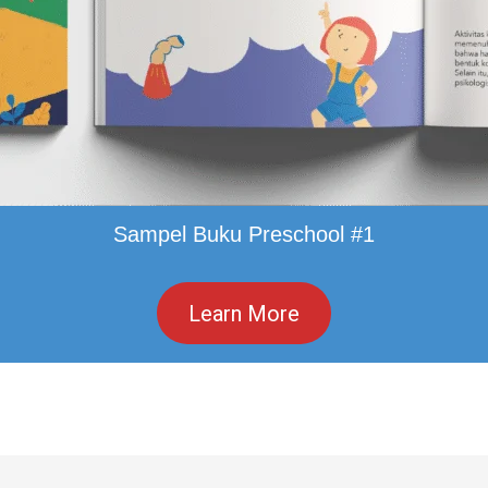
Sampel Buku Preschool #1
Learn More