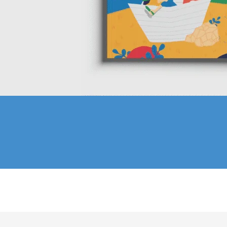
2025-
07-
05