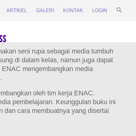
Sea
ARTIKEL
GALERI
KONTAK
LOGIN
for:
Prim
Search Bu
Navi
Men
ss
nakan seni rupa sebagai media tumbuh
ung di dalam kelas, namun juga dapat
ebut, ENAC mengembangkan media
.
dikembangkan oleh tim kerja ENAC.
media pembelajaran. Keunggulan buku ini
an dan cara membuatnya yang disertai