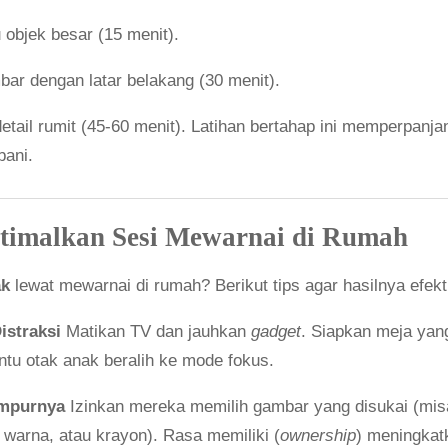
objek besar (15 menit).
ar dengan latar belakang (30 menit).
tail rumit (45-60 menit). Latihan bertahap ini memperpanj
ani.
timalkan Sesi Mewarnai di Rumah
ak
lewat mewarnai di rumah? Berikut tips agar hasilnya efekti
istraksi
Matikan TV dan jauhkan
gadget
. Siapkan meja ya
u otak anak beralih ke mode fokus.
empurnya
Izinkan mereka memilih gambar yang disukai (misal
l warna, atau krayon). Rasa memiliki (
ownership
) meningkat