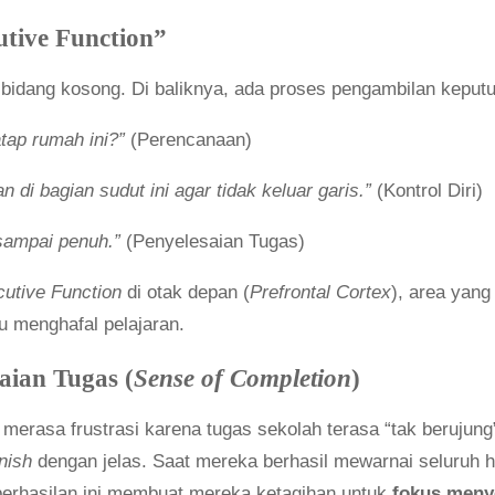
utive Function”
bidang kosong. Di baliknya, ada proses pengambilan keput
tap rumah ini?”
(Perencanaan)
 di bagian sudut ini agar tidak keluar garis.”
(Kontrol Diri)
sampai penuh.”
(Penyelesaian Tugas)
utive Function
di otak depan (
Prefrontal Cortex
), area yan
u menghafal pelajaran.
aian Tugas (
Sense of Completion
)
 merasa frustrasi karena tugas sekolah terasa “tak berujung
inish
dengan jelas. Saat mereka berhasil mewarnai seluruh
berhasilan ini membuat mereka ketagihan untuk
fokus meny