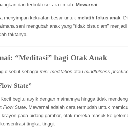
nangkan dan terbukti secara ilmiah:
Mewarnai
.
yata menyimpan kekuatan besar untuk
melatih fokus anak
. D
gaimana seni mengubah anak yang “tidak bisa diam” menjadi 
dah faktanya.
nai: “Meditasi” bagi Otak Anak
ng disebut sebagai
mini-meditation
atau
mindfulness practic
Flow State”
Kecil begitu asyik dengan mainannya hingga tidak mendeng
ut
Flow State
. Mewarnai adalah cara termudah untuk memicu 
krayon pada bidang gambar, otak mereka masuk ke gelomb
konsentrasi tingkat tinggi.