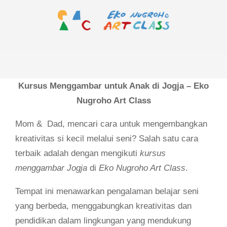
Skip
to
content
EKO
Primary
NUGROHO
Navigation
ART
Menu
Kursus Menggambar untuk Anak di Jogja – Eko
CLASS
Nugroho Art Class
Mom & Dad, mencari cara untuk mengembangkan
kreativitas si kecil melalui seni? Salah satu cara
terbaik adalah dengan mengikuti
kursus
menggambar Jogja
di
Eko Nugroho Art Class
.
Tempat ini menawarkan pengalaman belajar seni
yang berbeda, menggabungkan kreativitas dan
pendidikan dalam lingkungan yang mendukung