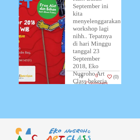
September ini
kita
menyelenggarakan
workshop lagi
nihh.. Tepatnya
di hari Minggu
tanggal 23
September
2018, Eko
Nugroho Art
0
10
(
0
)
Class bekerja
Comments
sama dengan
Swiss-
Belboutique.
Workshop
…