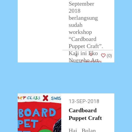
September
2018
berlangsung
sudah
workshop
“Cardboard
Puppet Craft”.
Kali ini Eko
0
4
(
0
)
Nugroho Art
Comments
Class
bekerjasama
dengan Swiss-
Belboutique
Hotel dalam
13-SEP-2018
13-
menggelar
Sep-
kegiatan seni
Cardboard
2018
…
Puppet Craft
Hai.. Bulan