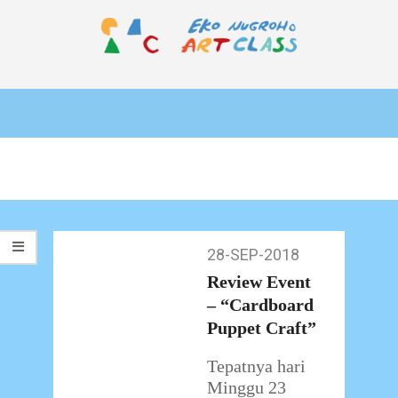
Skip
to
content
EKO
Primary
NUGROHO
Navigation
ART
Menu
CLASS
28-SEP-2018
28-
Sep-
Review Event
2018
– “Cardboard
Puppet Craft”
Tepatnya hari
Minggu 23