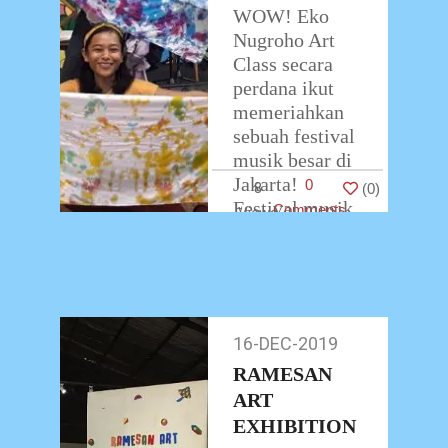
WOW! Eko
Nugroho Art
Class secara
perdana ikut
memeriahkan
sebuah festival
musik besar di
Jakarta!
0
8
(
0
)
Festival musik
Comments
ini adalah
Joyland
Festival 2019
yang
dipersembahkan
16-DEC-2019
16-
oleh Plainsong
Dec-
RAMESAN
…
2019
ART
EXHIBITION