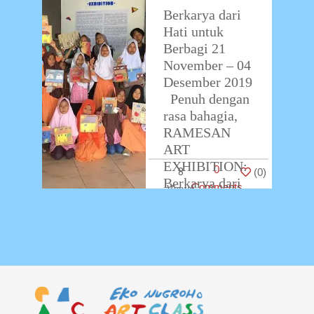
Berkarya dari
Hati untuk
Berbagi 21
November – 04
Desember 2019
Penuh dengan
rasa bahagia,
RAMESAN
ART
EXHIBITION:
0
8
(
0
)
Berkarya dari
Comments
Hati untuk
Berbagi telah
usai
…