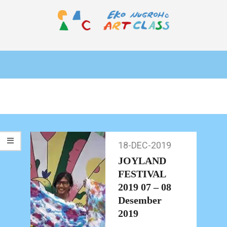
Skip
to
content
EKO
Primary
NUGROHO
Navigation
ART
Menu
CLASS
18-DEC-2019
18-
Dec-
JOYLAND
2019
FESTIVAL
2019 07 – 08
Desember
2019