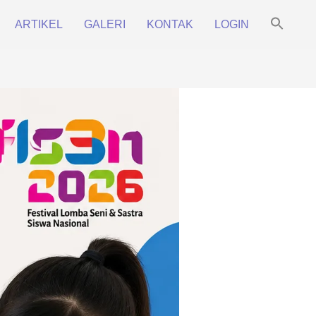
Sea
ARTIKEL
GALERI
KONTAK
LOGIN
for:
Prim
Search Bu
Navi
Men