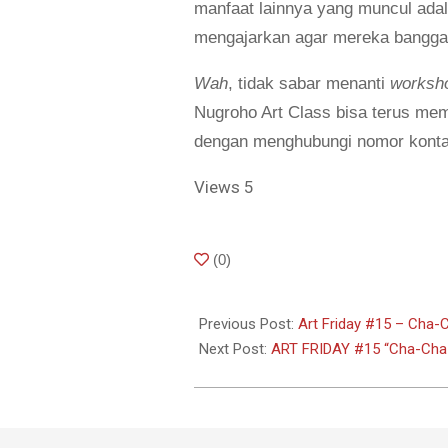
manfaat lainnya yang muncul adal
mengajarkan agar mereka bangga 
Wah
, tidak sabar menanti
worksh
Nugroho Art Class bisa terus m
dengan menghubungi nomor kontak
Views
5
2019-
(
0
)
07-
22
Previous Post:
Art Friday #15 – Cha-
Next Post:
ART FRIDAY #15 “Cha-Cha 