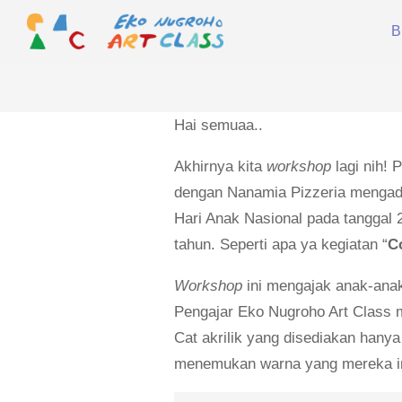
Skip
B
to
content
EKO
NUGROHO
ART
Hai semuaa..
CLASS
Akhirnya kita
workshop
lagi nih!
dengan Nanamia Pizzeria menga
Hari Anak Nasional pada tanggal 
tahun. Seperti apa ya kegiatan “
C
Workshop
ini mengajak anak-anak
Pengajar Eko Nugroho Art Class m
Cat akrilik yang disediakan hanya
menemukan warna yang mereka i