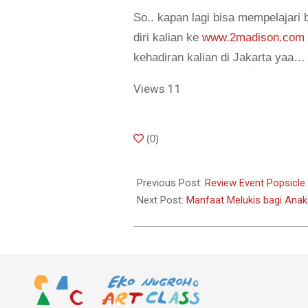
So.. kapan lagi bisa mempelajari 
diri kalian ke
www.2madison.com
kehadiran kalian di Jakarta yaa
Views
11
2018-
(
0
)
01-
24
Previous Post:
Review Event Popsicl
Next Post:
Manfaat Melukis bagi Ana