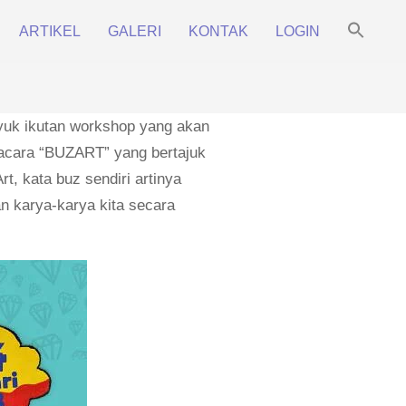
Sea
ARTIKEL
GALERI
KONTAK
LOGIN
for:
Prim
Search Bu
Navi
Men
 yuk ikutan workshop yang akan
 acara “BUZART” yang bertajuk
t, kata buz sendiri artinya
 karya-karya kita secara