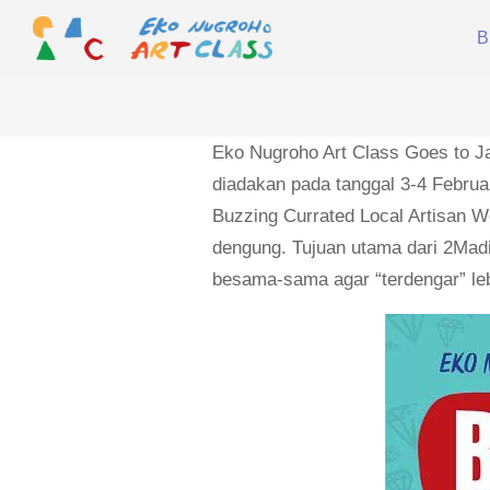
Skip
B
to
content
EKO
NUGROHO
ART
Eko Nugroho Art Class Goes to Ja
CLASS
diadakan pada tanggal 3-4 Februa
Buzzing Currated Local Artisan Wo
dengung. Tujuan utama dari 2Mad
besama-sama agar “terdengar” le