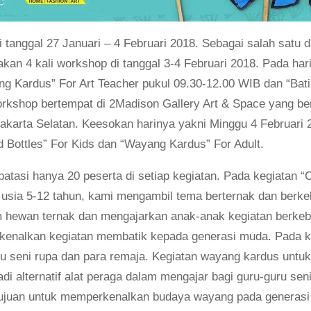
i tanggal 27 Januari – 4 Februari 2018. Sebagai salah satu
n 4 kali workshop di tanggal 3-4 Februari 2018. Pada hari
g Kardus” For Art Teacher pukul 09.30-12.00 WIB dan “Bati
rkshop bertempat di 2Madison Gallery Art & Space yang b
karta Selatan. Keesokan harinya yakni Minggu 4 Februari 
d Bottles” For Kids dan “Wayang Kardus” For Adult.
atasi hanya 20 peserta di setiap kegiatan. Pada kegiatan “
 usia 5-12 tahun, kami mengambil tema berternak dan berke
ewan ternak dan mengajarkan anak-anak kegiatan berkebun
rkenalkan kegiatan membatik kepada generasi muda. Pada 
ru seni rupa dan para remaja. Kegiatan wayang kardus untuk
di alternatif alat peraga dalam mengajar bagi guru-guru se
ujuan untuk memperkenalkan budaya wayang pada generasi 