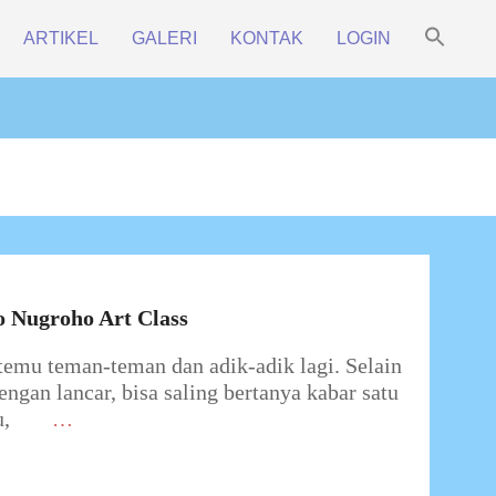
Sea
ARTIKEL
GALERI
KONTAK
LOGIN
for:
Prim
Search Bu
Navi
Men
o Nugroho Art Class
rtemu teman-teman dan adik-adik lagi. Selain
engan lancar, bisa saling bertanya kabar satu
u,
…