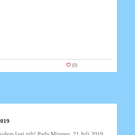
(
0
)
2019
kshop lagi nih! Pada Minggu, 21 Juli 2019