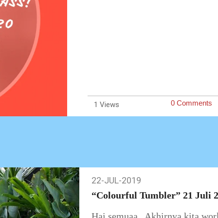
0 Comments
1
22-JUL-2019
22-
Jul-
“Colourful Tumbler” 21 Juli 
2019
Hai semuaa.. Akhirnya kita wor