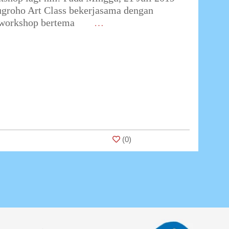
groho Art Class bekerjasama dengan
workshop bertema
…
(
0
)