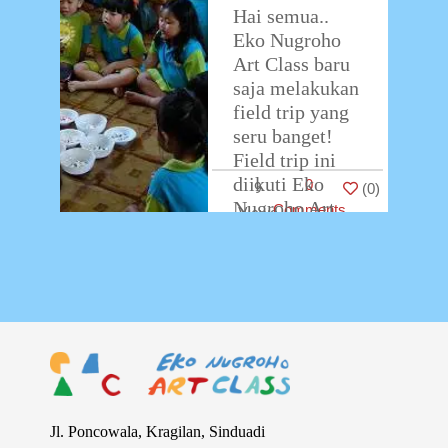
Hai semua..
Eko Nugroho
Art Class baru
saja melakukan
field trip yang
seru banget!
Field trip ini
diikuti Eko
0
9
(
0
)
Nugroho Art
Comments
Class bersama
dengan salah
satu
…
Jl. Poncowala, Kragilan, Sinduadi