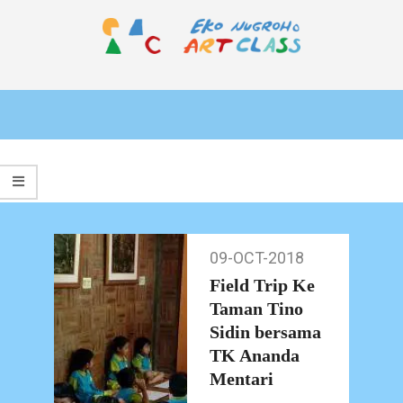
Skip
to
content
EKO
Primary
NUGROHO
Navigation
ART
Menu
CLASS
09-OCT-2018
09-
Oct-
Field Trip Ke
2018
Taman Tino
Sidin bersama
TK Ananda
Mentari