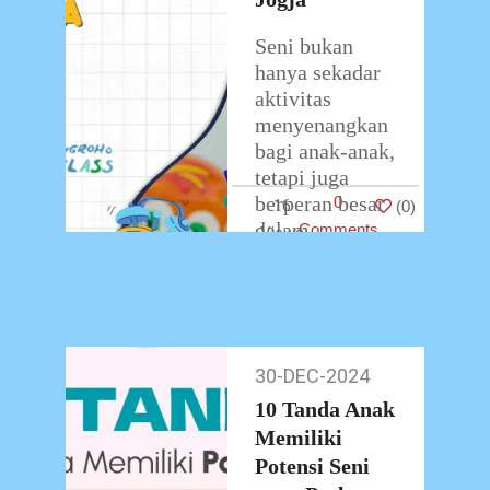
Seni bukan
hanya sekadar
aktivitas
menyenangkan
bagi anak-anak,
tetapi juga
berperan besar
0
16
(
0
)
dalam
Comments
perkembangan
kreativitas,
kepercayaan
diri, dan
kemampuan
30-DEC-2024
30-
berpikir kritis
Dec-
10 Tanda Anak
mereka. Jika
2024
Memiliki
Anda mencari
tempat
Potensi Seni
…