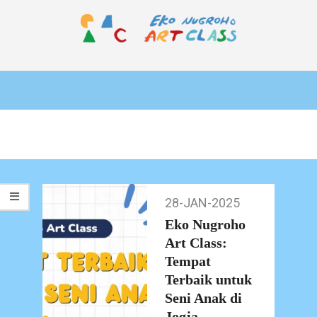
Skip
to
content
EKO
Primary
NUGROHO
Navigation
ART
Menu
CLASS
28-JAN-2025
28-
Jan-
Eko Nugroho
2025
Art Class:
Tempat
Terbaik untuk
Seni Anak di
Jogja