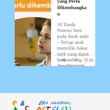
yang Perlu
Dikembangka
n
10 Tanda
Potensi Seni
pada Anak anda
– Setiap anak
memiliki bakat
unik yang dapat
berkembang
0
48
(
0
)
dengan
Comments
bimbingan
yang tepat.
Salah satu
bakat yang
sering muncul
…