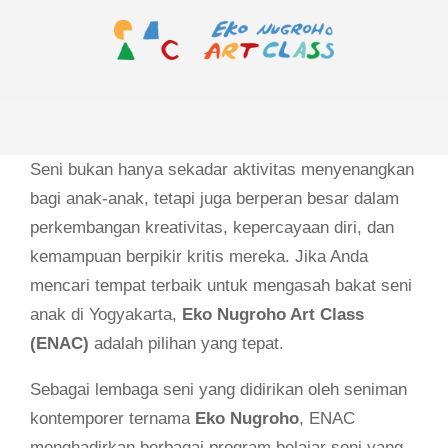
Skip
to
content
EKO
Primary
NUGROHO
Navigation
ART
Menu
Seni bukan hanya sekadar aktivitas menyenangkan
CLASS
bagi anak-anak, tetapi juga berperan besar dalam
perkembangan kreativitas, kepercayaan diri, dan
kemampuan berpikir kritis mereka. Jika Anda
mencari tempat terbaik untuk mengasah bakat seni
anak di Yogyakarta,
Eko Nugroho Art Class
(ENAC)
adalah pilihan yang tepat.
Sebagai lembaga seni yang didirikan oleh seniman
kontemporer ternama
Eko Nugroho
, ENAC
menghadirkan berbagai program belajar seni yang