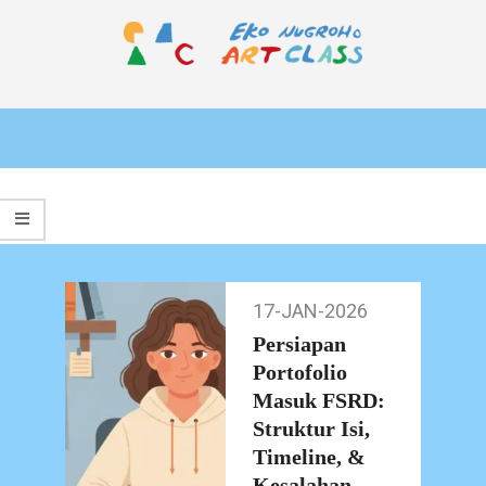
Skip
to
content
EKO
Primary
NUGROHO
Navigation
ART
Menu
CLASS
17-JAN-2026
17-
Jan-
Persiapan
2026
Portofolio
Masuk FSRD:
Struktur Isi,
Timeline, &
Kesalahan