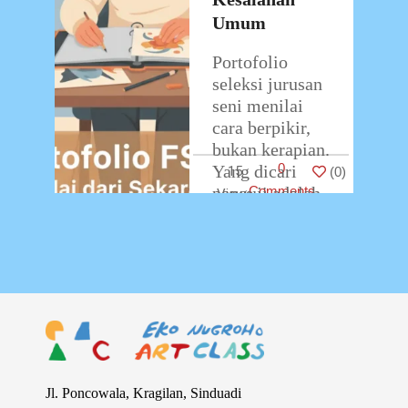
Umum
Portofolio
seleksi jurusan
seni menilai
cara berpikir,
bukan kerapian.
0
Yang dicari
15
(
0
)
penguji adalah
Comments
bukti bahwa
calon
mahasiswa bisa
mengembangkan
ide dari awal
sampai jadi
karya,
konsisten
…
Jl. Poncowala, Kragilan, Sinduadi