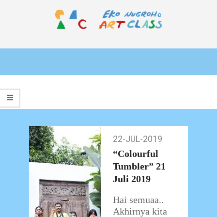
Skip
to
content
EKO
Primary
NUGROHO
Navigation
ART
Menu
CLASS
22-JUL-2019
22-
Jul-
“Colourful
2019
Tumbler” 21
Juli 2019
Hai semuaa..
Akhirnya kita