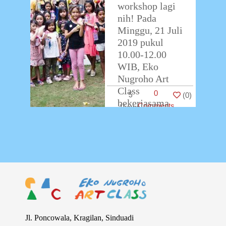
workshop lagi
nih! Pada
Minggu, 21 Juli
2019 pukul
10.00-12.00
WIB, Eko
Nugroho Art
Class
0
5
(
0
)
bekerjasama
Comments
dengan
Nanamia
Pizzeria
mengadakan
workshop
bertema
…
Jl. Poncowala, Kragilan, Sinduadi