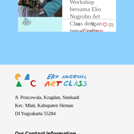
Workshop
bersama Eko
Nugroho Art
Class dengan
0
14
(
0
)
tema Crafty
Comments
Totebag! Pada
online
Workshop yang
sebelumnya,
peserta
berkarya
dengan metode
menggambar
…
Jl. Poncowala, Kragilan, Sinduadi
Kec. Mlati, Kabupaten Sleman
DI Yogyakarta 55284
Our Contact Information