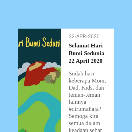
sesuai dengan
ketentuan New
Normal, akan
ada pembatasan
peserta agar
22-APR-2020
22-
bisa
…
Apr-
Selamat Hari
2020
Bumi Sedunia
22 April 2020
Sudah hari
keberapa Mom,
Dad, Kids, dan
teman-teman
lainnya
#dirumahaja?
Semoga kita
semua dalam
keadaan sehat