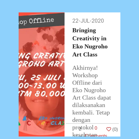
lain. Workshop
pada Sabtu,
…
22-JUL-2020
22-
Jul-
Bringing
2020
Creativity in
Eko Nugroho
Art Class
Akhirnya!
Workshop
Offline dari
Eko Nugroho
Art Class dapat
dilaksanakan
kembali. Tetap
dengan
protokol
0
2
(
0
)
kesehatan
Comments