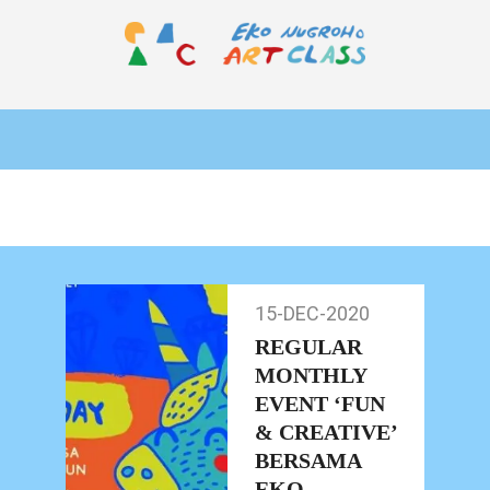
Skip
to
content
EKO
Primary
NUGROHO
Navigation
ART
Menu
CLASS
15-DEC-2020
15-
Dec-
REGULAR
2020
MONTHLY
EVENT ‘FUN
& CREATIVE’
BERSAMA
EKO