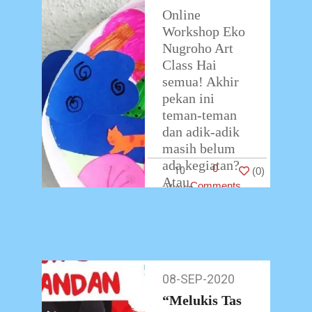
…
Online
Workshop Eko
Nugroho Art
Class Hai
semua! Akhir
pekan ini
teman-teman
dan adik-adik
masih belum
ada kegiatan?
0
10
(
0
)
Atau
Comments
memutuskan
untuk cari
kegiatan
berbasis online
saja?
…
08-SEP-2020
08-
Sep-
“Melukis Tas