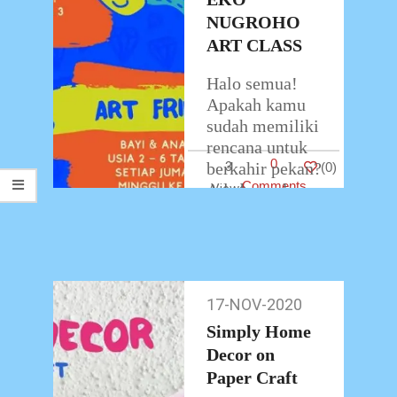
NUGROHO
ART CLASS
Halo semua!
Apakah kamu
sudah memiliki
rencana untuk
0
berkahir pekan?
3
(
0
)
Comments
Ada banyak
aktivitas
menarik yang
dapat teman-
teman dan
adik-adik
17-NOV-2020
17-
lakukan di
Nov-
Simply Home
akhir pekan,
2020
Decor on
kalian bisa
Paper Craft
membaca