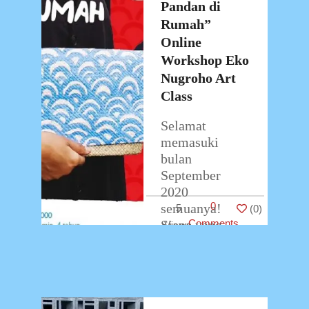
2020
Pandan di
Rumah”
Online
Workshop Eko
Nugroho Art
Class
Selamat
memasuki
bulan
September
2020
0
semuanya!
5
(
0
)
Siapa yang
Comments
sudah
menantikan
virtual class
dari Eko
Nugroho Art