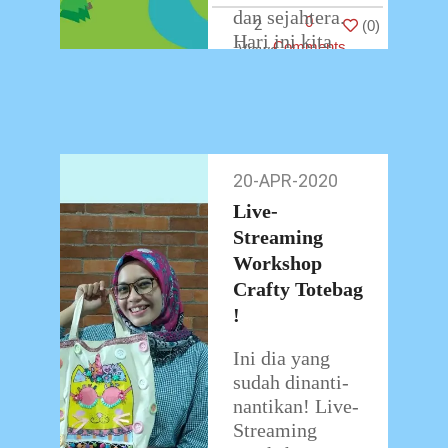
dan sejahtera.
0
2
(
0
)
Hari ini kita
Comments
merayakan Hari
Bumi bersama
dengan
…
20-APR-2020
20-
Apr-
Live-
2020
Streaming
Workshop
Crafty Totebag
!
Ini dia yang
sudah dinanti-
nantikan! Live-
Streaming