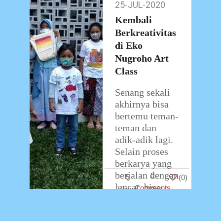
25-JUL-2020
25-
Class lagi nih?
Jul-
Kembali
Nah, di bulan
2020
Berkreativitas
ini Eko
di Eko
Nugroho Art
Nugroho Art
…
Class
Senang sekali
akhirnya bisa
bertemu teman-
teman dan
adik-adik lagi.
Selain proses
berkarya yang
berjalan dengan
0
5
(
0
)
lancar, bisa
Comments
saling bertanya
kabar satu sama