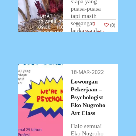
siapa yang
puasa-puasa
tapi masih
semangat
0
22
(
0
)
berkarya dan
Comments
beraktivitas?
Yuk, yuk
daripada di
rumah
…
18-MAR-2022
18-
Mar-
Lowongan
2022
Pekerjaan –
Psychologist
Eko Nugroho
Art Class
Halo semua!
Eko Nugroho