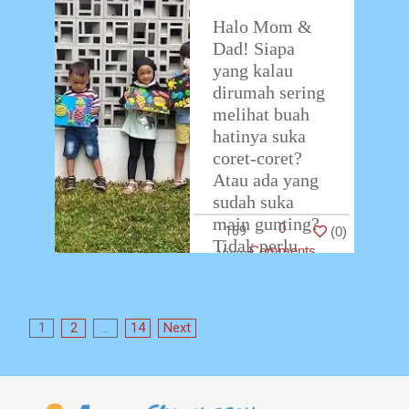
Halo Mom &
Dad! Siapa
yang kalau
dirumah sering
melihat buah
hatinya suka
coret-coret?
Atau ada yang
sudah suka
main gunting?
0
169
(
0
)
Tidak perlu
Comments
khawatir dan
tidak
…
Posts
1
2
…
14
Next
pagination