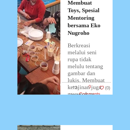
2022
kreativitas
Membuat
…
Toys, Spesial
Mentoring
bersama Eko
Nugroho
Berkreasi
melalui seni
rupa tidak
melulu tentang
gambar dan
lukis. Membuat
kerajinan juga
0
12
(
0
)
merupakan
Comments
salah satu
aktivitas yang
merupakan
implementasi
dari seni rupa.