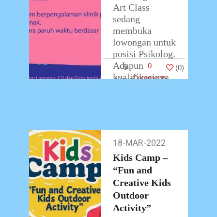
Art Class
sedang
membuka
lowongan untuk
posisi Psikolog.
Adapun
0
5
(
0
)
kualifikasinya
Comments
sebagai berikut:
Pria/Wanita
usia minimal
25 tahun
Lulusan S2
18-MAR-2022
18-
Psikologi
Mar-
Kids Camp –
Profesi
2022
Memiliki
“Fun and
…
Creative Kids
Outdoor
Activity”