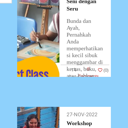
Seni dengan
Seru
Bunda dan
Ayah,
Pernahkah
Anda
memperhatikan
si kecil sibuk
menggambar di
kertas, buku,
0
14
(
0
)
atau bahkan
Comments
tembok rumah?
Jangan hanya
melihatnya
sebagai
aktivitas iseng
27-NOV-2022
27-
—itu adalah
Nov-
Workshop
tanda