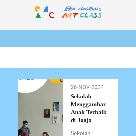
Skip
to
content
EKO
Primary
NUGROHO
Navigation
ART
Menu
CLASS
26-NOV-2024
26-
Nov-
Sekolah
2024
Menggambar
Anak Terbaik
di Jogja
Sekolah