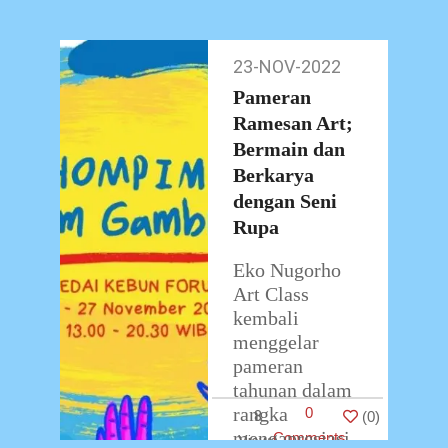
yang bertajuk
Hompimpa
Alaium
23-NOV-2022
23-
Gambreng.
Nov-
Pameran
Pembukaan
2022
Ramesan Art;
yang dihadiri
oleh orang tua
Bermain dan
…
Berkarya
dengan Seni
Rupa
Eko Nugorho
Art Class
kembali
menggelar
pameran
tahunan dalam
rangka
0
8
(
0
)
mengapresiasi
Comments