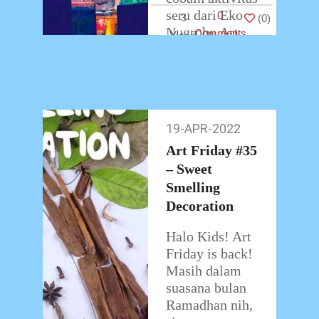
seru dari Eko
0
3
(
0
)
Nugroho Art
Comments
Class yang satu
ini,
…
19-APR-2022
19-
Apr-
Art Friday #35
2022
– Sweet
Smelling
Decoration
Halo Kids! Art
Friday is back!
Masih dalam
suasana bulan
Ramadhan nih,