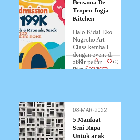
Bersama De
Tropen Jogja
Kitchen
Halo Kids! Eko
Nugroho Art
Class kembali
dengan event di
0
akhir pekan
25
(
0
)
Comments
lhooo. Yuk
ikutan! Kali ini
bersama
dengan De
Tropen Jogja
Kitchen, Eko
08-MAR-2022
08-
Nugroho Art
Mar-
5 Manfaat
…
2022
Seni Rupa
Untuk anak