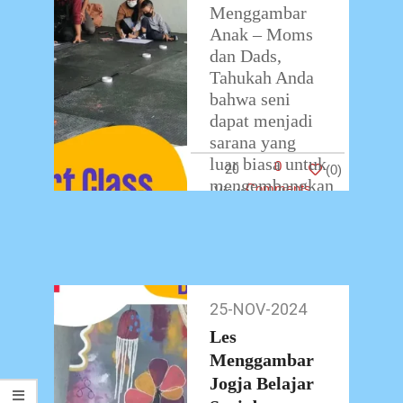
Menggambar
Anak – Moms
dan Dads,
Tahukah Anda
bahwa seni
dapat menjadi
sarana yang
luar biasa untuk
0
20
(
0
)
mengembangkan
Comments
kreativitas,
kepercayaan
diri, dan
kemampuan
berpikir kritis
25-NOV-2024
25-
…
Nov-
Les
2024
Menggambar
Jogja Belajar