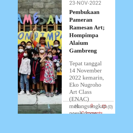
23-NOV-2022
23-
Eko Nugroho
Nov-
Pembukaan
Art
…
2022
Pameran
Ramesan Art;
Hompimpa
Alaium
Gambreng
Tepat tanggal
14 November
2022 kemarin,
Eko Nugroho
Art Class
(ENAC)
melangsungkan
0
20
(
0
)
pembukaan
Comments
pameran
ketujuhnya