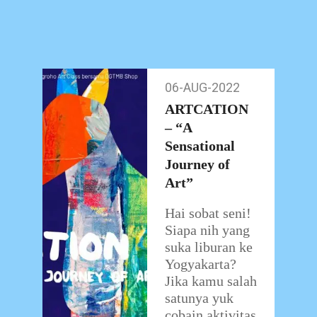
proses berkarya
siswa siswinya.
Pameran yang
digelar pada
14-27
06-AUG-2022
06-
Novemebr 2022
Aug-
ARTCATION
ini bertempat di
2022
– “A
Galeri
…
Sensational
Journey of
Art”
Hai sobat seni!
Siapa nih yang
suka liburan ke
Yogyakarta?
Jika kamu salah
satunya yuk
cobain aktivitas