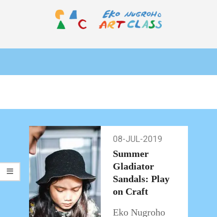
Skip
to
content
EKO
Primary
NUGROHO
Navigation
ART
Menu
CLASS
08-JUL-2019
08-
Jul-
Summer
2019
Gladiator
Sandals: Play
on Craft
Eko Nugroho