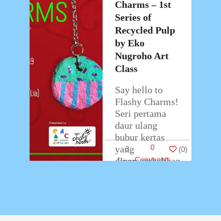
2019
Charms – 1st
Series of
Recycled Pulp
by Eko
Nugroho Art
Class
Say hello to
Flashy Charms!
Seri pertama
daur ulang
bubur kertas
0
yang
3
(
0
)
dipersembahkan
Comments
oleh Eko
Nugroho Art
Class.
Workshop ini
dilaksanakan