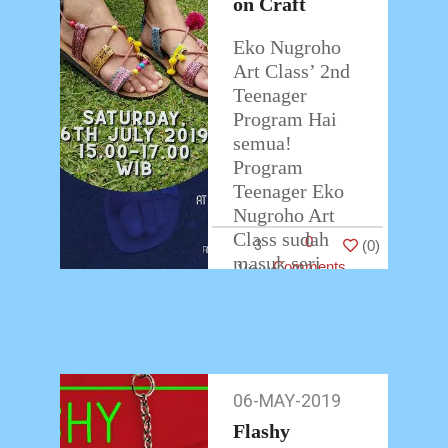
on Craft
Eko Nugroho
Art Class’ 2nd
Teenager
Program Hai
semua!
Program
Teenager Eko
Nugroho Art
Class sudah
0
3
(
0
)
masuk seri
Comments
kedua. Kali ini
Eko Nugroho
Art Class
bekerjasama
…
06-MAY-2019
06-
May-
Flashy