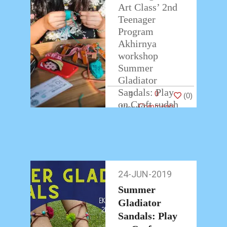
Art Class’ 2nd
Teenager
Program
Akhirnya
workshop
Summer
Gladiator
Sandals: Play
0
3
(
0
)
on Craft sudah
Comments
berakhir.
Teman-teman
peserta
workshop
membawa
24-JUN-2019
24-
pulang hasil
Jun-
karyanya
Summer
2019
dengan
Gladiator
antusias.
Sandals: Play
…