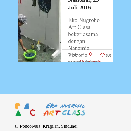
Juli 2016
Eko Nugroho
Art Class
bekerjasama
dengan
Nanamia
0
Pizzeria
1
(
0
)
mengadakan
Comments
workshop seni
rupa untuk anak
bertajuk
“Tuangkan
Kreativitasmu
Dalam Warna”.
Workshop
berlangsung
pada hari Sabtu
Jl. Poncowala, Kragilan, Sinduadi