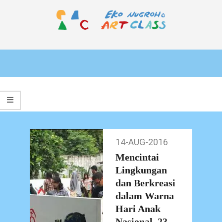
Skip
to
content
EKO
Primary
NUGROHO
Navigation
ART
Menu
CLASS
14-AUG-2016
14-
Aug-
Mencintai
2016
Lingkungan
dan Berkreasi
dalam Warna
Hari Anak
Nasional, 23