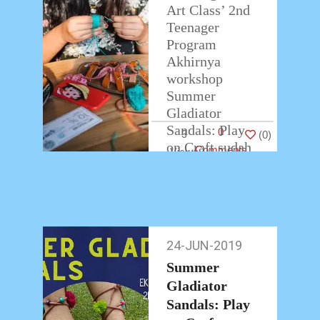
Art Class’ 2nd
Teenager
Program
Akhirnya
workshop
Summer
Gladiator
Sandals: Play
0
3
(
0
)
on Craft sudah
Comments
berakhir.
Teman-teman
peserta
workshop
membawa
24-JUN-2019
24-
pulang hasil
Jun-
karyanya
Summer
2019
dengan
Gladiator
antusias.
Sandals: Play
…