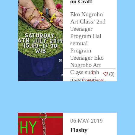
on Craft
Eko Nugroho
Art Class’ 2nd
Teenager
Program Hai
semua!
Program
Teenager Eko
Nugroho Art
Class sudah
0
3
(
0
)
masuk seri
Comments
kedua. Kali ini
Eko Nugroho
Art Class
bekerjasama
…
06-MAY-2019
06-
May-
Flashy