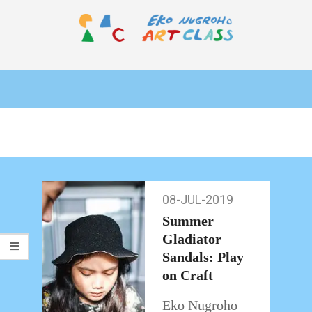
Skip
to
content
EKO
Primary
NUGROHO
Navigation
ART
Menu
CLASS
08-JUL-2019
08-
Jul-
Summer
2019
Gladiator
Sandals: Play
on Craft
Eko Nugroho