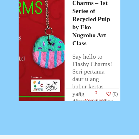
2019
Charms – 1st
Series of
Recycled Pulp
by Eko
Nugroho Art
Class
Say hello to
Flashy Charms!
Seri pertama
daur ulang
bubur kertas
0
yang
3
(
0
)
dipersembahkan
Comments
oleh Eko
Nugroho Art
Class.
Workshop ini
dilaksanakan