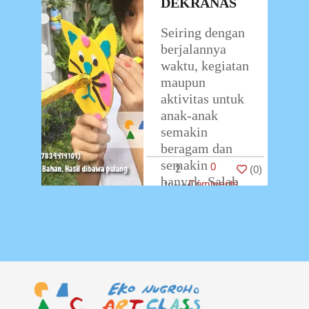
DEKRANAS
Seiring dengan
berjalannya
waktu, kegiatan
maupun
aktivitas untuk
anak-anak
semakin
beragam dan
semakin
0
2
(
0
)
banyak. Salah
Comments
satunya adalah
workshop
kerajinan yang
akan difasilitasi
oleh Eko
Nugroho Art
…