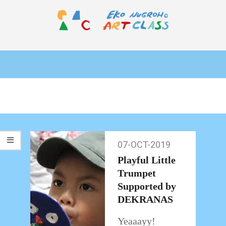
Skip
to
content
EKO
Primary
NUGROHO
Navigation
ART
Menu
CLASS
07-OCT-2019
07-
Oct-
Playful Little
2019
Trumpet
Supported by
DEKRANAS
Yeaaayy!