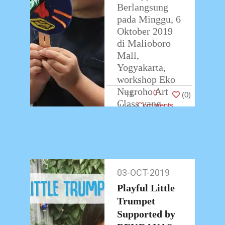
Berlangsung
pada Minggu, 6
Oktober 2019
di Malioboro
Mall,
Yogyakarta,
workshop Eko
Nugroho Art
0
11
(
0
)
Class yang
Comments
didukung oleh
DEKRANAS
telah berjalan
dengan lancar.
Tidak hanya
03-OCT-2019
03-
…
Oct-
Playful Little
2019
Trumpet
Supported by