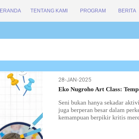
ERANDA
TENTANG KAMI
PROGRAM
BERITA
28-JAN-2025
28-
Jan-
Eko Nugroho Art Class: Tempa
2025
Seni bukan hanya sekadar aktiv
juga berperan besar dalam perk
kemampuan berpikir kritis mer