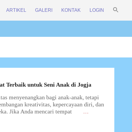
Sea
ARTIKEL
GALERI
KONTAK
LOGIN
for:
Prim
Search Bu
Navi
Men
t Terbaik untuk Seni Anak di Jogja
itas menyenangkan bagi anak-anak, tetapi
embangan kreativitas, kepercayaan diri, dan
eka. Jika Anda mencari tempat
…