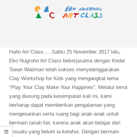
Skip
to
content
EKO
Primary
NUGROHO
Navigation
ART
Menu
Hallo Art Class…. Sabtu 25 November 2017 lalu,
CLASS
Eko Nugroho Art Class bekerjasama dengan Kedai
Toean Watiman telah sukses menyelenggarakan
Clay Workshop for Kids yang mengangkat tema
“Play Your Clay Make Your Happines”. Melalui tema
yang diusung pada kesempatan kali ini, kami
berharap dapat memberikan pengalaman yang
mengesankan serta ruang bagi anak-anak untuk
bermain tanah liat, karena anak akan belajar dari
sesuatu yang belum ia ketahui. Dengan bermain