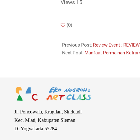
Views
15
2018-
(
0
)
05-
30
Previous Post:
Review Event : REVIE
Next Post:
Manfaat Permainan Ketra
Jl. Poncowala, Kragilan, Sinduadi
Kec. Mlati, Kabupaten Sleman
DI Yogyakarta 55284