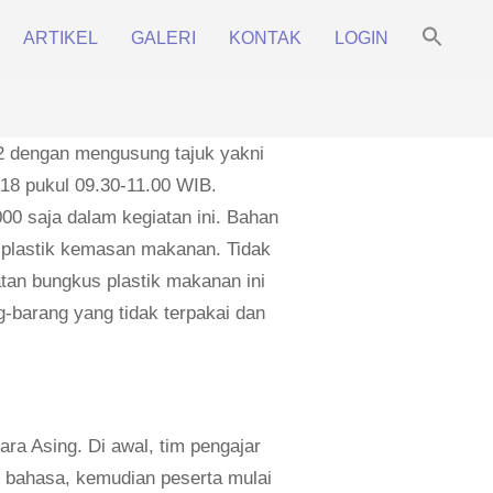
Sea
ARTIKEL
GALERI
KONTAK
LOGIN
for:
Prim
Search Bu
Navi
Men
2 dengan mengusung tajuk yakni
018 pukul 09.30-11.00 WIB.
000 saja dalam kegiatan ini. Bahan
 plastik kemasan makanan. Tidak
atan bungkus plastik makanan ini
-barang yang tidak terpakai dan
gara Asing. Di awal, tim pengajar
 bahasa, kemudian peserta mulai