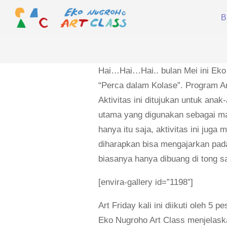
Skip
B
to
content
EKO
NUGROHO
ART
Hai…Hai…Hai.. bulan Mei ini Eko
CLASS
“Perca dalam Kolase”. Program Art
Aktivitas ini ditujukan untuk ana
utama yang digunakan sebagai ma
hanya itu saja, aktivitas ini jug
diharapkan bisa mengajarkan pad
biasanya hanya dibuang di tong 
[envira-gallery id=”1198″]
Art Friday kali ini diikuti oleh 5
Eko Nugroho Art Class menjelask