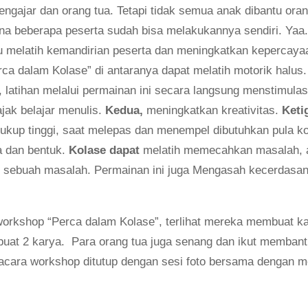
engajar dan orang tua. Tetapi tidak semua anak dibantu ora
 beberapa peserta sudah bisa melakukannya sendiri. Yaa.. 
tu melatih kemandirian peserta dan meningkatkan kepercayaa
rca dalam Kolase” di antaranya dapat melatih motorik halus
h, latihan melalui permainan ini secara langsung menstimul
ajak belajar menulis.
Kedua
,
meningkatkan kreativitas.
Keti
cukup tinggi, saat melepas dan menempel dibutuhkan pula k
a dan bentuk.
Kolase dapat
melatih memecahkan masalah, 
 sebuah masalah. Permainan ini juga Mengasah kecerdasan 
 workshop “Perca dalam Kolase”, terlihat mereka membuat 
at 2 karya. Para orang tua juga senang dan ikut membant
, acara workshop ditutup dengan sesi foto bersama dengan