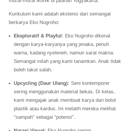
mural-mural ikonik di jalanan Yogyakarta.
Kurikulum kami adalah ekstensi dari semangat
berkarya Eko Nugroho:
Eksploratif & Playful:
Eko Nugroho dikenal
dengan karya-karyanya yang jenaka, penuh
warna, kadang
nyeleneh
, namun sarat makna.
Semangat inilah yang kami tanamkan. Anak tidak
boleh takut salah.
Upcycling (Daur Ulang):
Seni kontemporer
sering menggunakan material bekas. Di kelas,
kami mengajak anak membuat karya dari botol
plastik atau kardus. Ini melatih mereka melihat
“sampah” sebagai “potensi”.
Narasi Visual:
Eko Nugroho sering