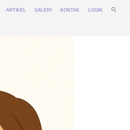
Sea
ARTIKEL
GALERI
KONTAK
LOGIN
for:
Prim
Search Bu
Navi
Men