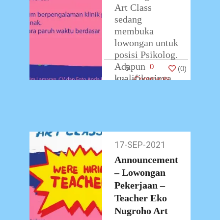
Art Class
sedang
membuka
lowongan untuk
posisi Psikolog.
Adapun
0
5
(
0
)
kualifikasinya
Comments
sebagai berikut:
Pria/Wanita
usia minimal
25 tahun
Lulusan S2
17-SEP-2021
17-
Psikologi
Sep-
Announcement
Profesi
2021
Memiliki
– Lowongan
…
Pekerjaan –
Teacher Eko
Nugroho Art