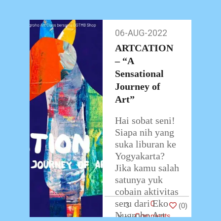
menghadirkan
serangkaian
kelas seni rupa
06-AUG-2022
06-
yang dijamin
Aug-
ARTCATION
seru dan
2022
– “A
menyenangkan.
Sensational
…
Journey of
Art”
Hai sobat seni!
Siapa nih yang
suka liburan ke
Yogyakarta?
Jika kamu salah
satunya yuk
cobain aktivitas
seru dari Eko
0
3
(
0
)
Nugroho Art
Comments