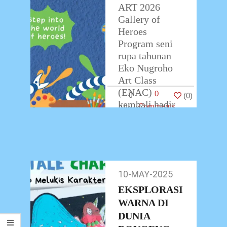
ART 2026
Gallery of
Heroes
Program seni
rupa tahunan
Eko Nugroho
Art Class
(ENAC)
0
0
(
0
)
kembali hadir
Comments
dengan tema
Gallery of
Heroes.
Mengusung
inspirasi dari
10-MAY-2025
10-
dunia
…
May-
EKSPLORASI
2025
WARNA DI
DUNIA