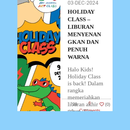
03-DEC-2024
03-
Dad, jumpa lagi
Dec-
HOLIDAY
nih bersama
2024
Eko Nugroho
CLASS –
…
LIBURAN
MENYENAN
GKAN DAN
PENUH
WARNA
Halo Kids!
Holiday Class
is back! Dalam
rangka
memeriahkan
0
liburan akhir
28
(
0
)
tahun, Eko
Comments
Nugroho Art
Class