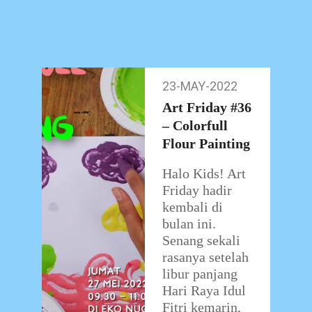
Class yang satu
ini,
…
23-MAY-2022
23-
May-
Art Friday #36
2022
– Colorfull
Flour Painting
Halo Kids! Art
Friday hadir
kembali di
bulan ini.
Senang sekali
rasanya setelah
libur panjang
Hari Raya Idul
Fitri kemarin,