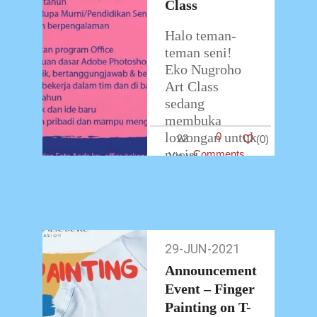
Class
Halo teman-
teman seni!
Eko Nugroho
Art Class
sedang
membuka
lowongan untuk
0
22
(
0
)
posisi
Comments
Pengajar/Teacher.
Adapun
kualifikasinya
sebagai berikut:
Pria/Wanita
29-JUN-2021
29-
usia 22-30
Jun-
Announcement
tahun Lulusan
2021
Event – Finger
min. S1 (Seni
Rupa
Painting on T-
…