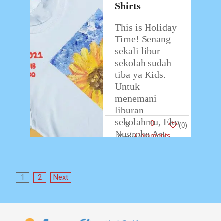
Shirts
This is Holiday
Time! Senang
sekali libur
sekolah sudah
tiba ya Kids.
Untuk
menemani
liburan
sekolahmu, Eko
0
8
(
0
)
Nugroho Art
Comments
Class punya
aktivitas
menarik nih.
Posts
1
2
Next
Finger Painting
pagination
…