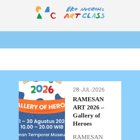
Skip
to
content
EKO
Primary
NUGROHO
Navigation
ART
Menu
CLASS
28-JUL-2026
28-
Jul-
RAMESAN
2026
ART 2026 –
Gallery of
Heroes
RAMESAN