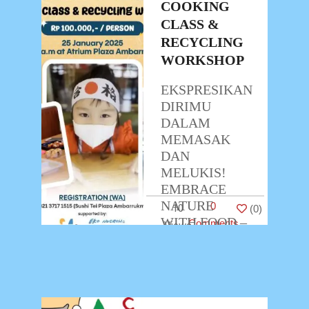
2025
COOKING
CLASS &
RECYCLING
WORKSHOP
EKSPRESIKAN
DIRIMU
DALAM
MEMASAK
DAN
MELUKIS!
EMBRACE
NATURE
0
10
(
0
)
WITH FOOD –
Comments
COOKING
CLASS &
RECYCLING
WORKSHOP
Halo Mom &