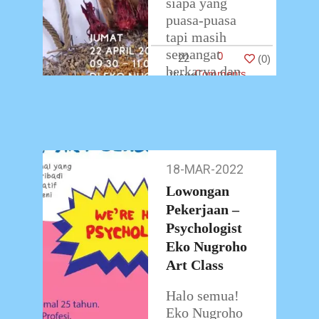
siapa yang
puasa-puasa
tapi masih
semangat
0
22
(
0
)
berkarya dan
Comments
beraktivitas?
Yuk, yuk
daripada di
rumah
…
18-MAR-2022
18-
Mar-
Lowongan
2022
Pekerjaan –
Psychologist
Eko Nugroho
Art Class
Halo semua!
Eko Nugroho