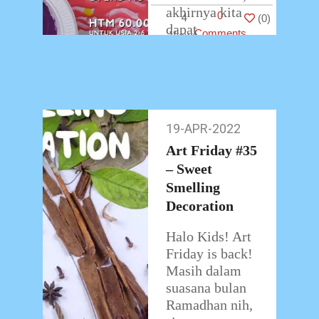
akhirnya kita
0
4
(
0
)
dapat
Comments
beraktivitas
kembali. Salah
…
19-APR-2022
19-
Apr-
Art Friday #35
2022
– Sweet
Smelling
Decoration
Halo Kids! Art
Friday is back!
Masih dalam
suasana bulan
Ramadhan nih,