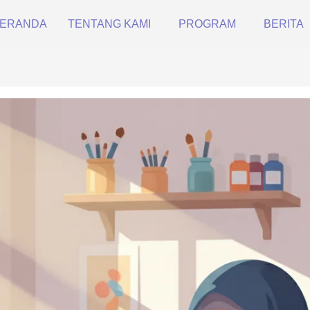
ERANDA
TENTANG KAMI
PROGRAM
BERITA