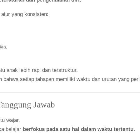
 alur yang konsisten:
is,
 anak lebih rapi dan terstruktur,
bahwa setiap tahapan memiliki waktu dan urutan yang perlu
 Tanggung Jawab
tu wajar.
ka belajar
berfokus pada satu hal dalam waktu tertentu.