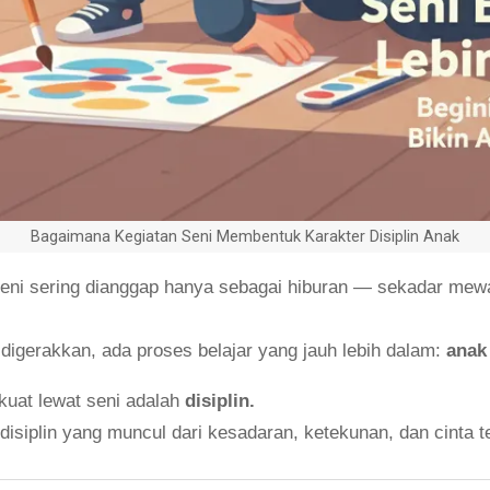
Bagaimana Kegiatan Seni Membentuk Karakter Disiplin Anak
 seni sering dianggap hanya sebagai hiburan — sekadar me
 digerakkan, ada proses belajar yang jauh lebih dalam:
anak
kuat lewat seni adalah
disiplin.
i disiplin yang muncul dari kesadaran, ketekunan, dan cinta 