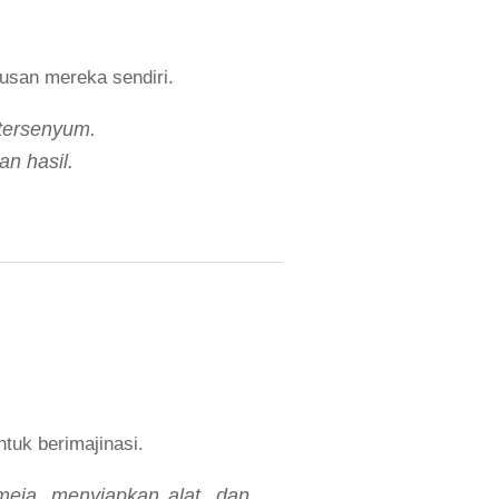
tusan mereka sendiri.
 tersenyum.
n hasil.
ntuk berimajinasi.
meja, menyiapkan alat, dan