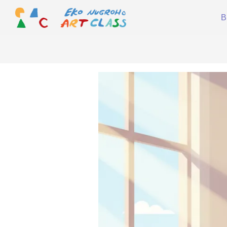
Skip
B
to
content
EKO
NUGROHO
ART
CLASS