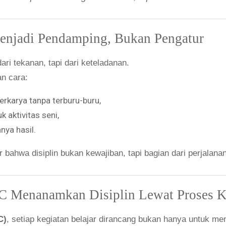
Menjadi Pendamping, Bukan Pengatur
ari tekanan, tapi dari keteladanan.
n cara:
rkarya tanpa terburu-buru,
 aktivitas seni,
nya hasil.
 bahwa disiplin bukan kewajiban, tapi bagian dari perjalanan
C Menanamkan Disiplin Lewat Proses Kr
C)
, setiap kegiatan belajar dirancang bukan hanya untuk 