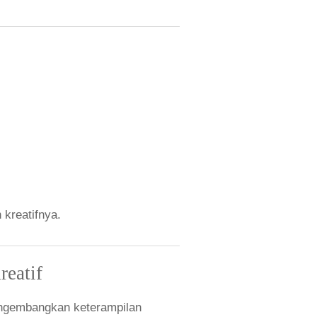
 kreatifnya.
eatif
mengembangkan keterampilan