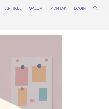
Sea
ARTIKEL
GALERI
KONTAK
LOGIN
for:
Prim
Search Bu
Navi
Men