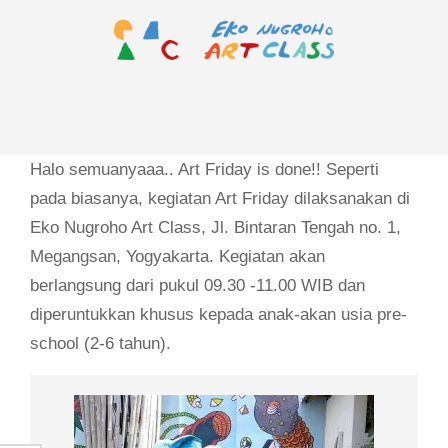
Skip
to
content
EKO
Primary
NUGROHO
Navigation
ART
Menu
Halo semuanyaaa.. Art Friday is done!! Seperti
CLASS
pada biasanya, kegiatan Art Friday dilaksanakan di
Eko Nugroho Art Class, Jl. Bintaran Tengah no. 1,
Megangsan, Yogyakarta. Kegiatan akan
berlangsung dari pukul 09.30 -11.00 WIB dan
diperuntukkan khusus kepada anak-akan usia pre-
school (2-6 tahun).