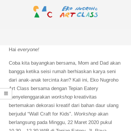
Skip
to
content
EKO
Primary
NUGROHO
Navigation
ART
Menu
Hai
everyone!
CLASS
Coba kita bayangkan bersama, Mom and Dad akan
bangga ketika seisi rumah berhiaskan karya seni
dari anak-anak tercinta
kan
? Kali ini, Eko Nugroho
Art Class bersama dengan Tepian Eatery
menyelenggarakan
workshop
kreativitas
bertemakan dekorasi kreatif dari bahan daur ulang
berjudul “Wall Craft for Kids”.
Workshop
akan
berlangsung pada Minggu, 22 Maret 2020 pukul
10.30 – 12.30 WIB di Tepian Eatery, Jl. Raya