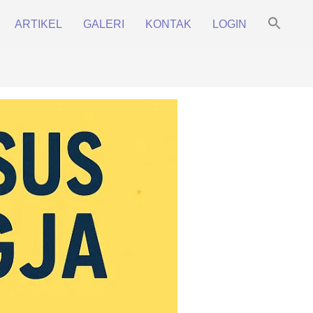
Sea
ARTIKEL
GALERI
KONTAK
LOGIN
for:
Prim
Search Bu
Navi
Men