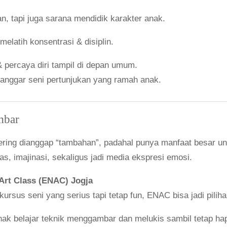
n, tapi juga sarana mendidik karakter anak.
 melatih konsentrasi & disiplin.
& percaya diri tampil di depan umum.
sanggar seni pertunjukan yang ramah anak.
mbar
sering dianggap “tambahan”, padahal punya manfaat besar u
s, imajinasi, sekaligus jadi media ekspresi emosi.
rt Class (ENAC) Jogja
ursus seni yang serius tapi tetap fun, ENAC bisa jadi piliha
k belajar teknik menggambar dan melukis sambil tetap ha