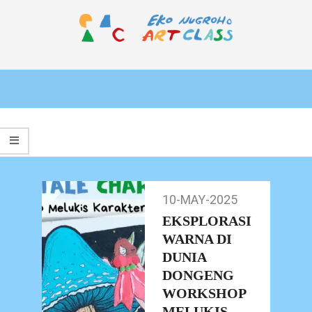
Skip
to
content
EKO
Primary
NUGROHO
Navigation
ART
Menu
CLASS
10-MAY-2025
10-
May-
EKSPLORASI
2025
WARNA DI
DUNIA
DONGENG
WORKSHOP
MELUKIS