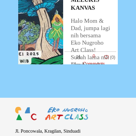
KANVAS
Halo Mom &
Dad, jumpa lagi
nih bersama
Eko Nugroho
Art Class!
0
Sudah lama nih
26
(
0
)
Eko Nugroho
Comments
Art Class tidak
berjumpa
dengan si kecil
dalam kegiatan
…
Jl. Poncowala, Kragilan, Sinduadi