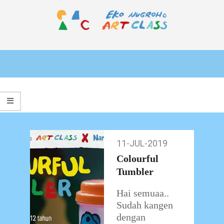
Skip
to
content
EKO
Primary
NUGROHO
Navigation
ART
Menu
CLASS
11-JUL-2019
11-
Jul-
Colourful
2019
Tumbler
Hai semuaa..
Sudah kangen
dengan