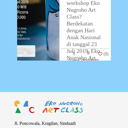
workshop Eko
Nugroho Art
Class?
Berdekatan
dengan Hari
Anak Nasional
di tanggal 23
Juli 2019, Eko
0
5
(
0
)
Nugroho Art
Comments
Class
bekerjasama
dengan
…
Jl. Poncowala, Kragilan, Sinduadi