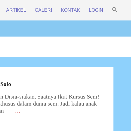
Sea
ARTIKEL
GALERI
KONTAK
LOGIN
for:
Prim
Search Bu
Navi
Men
Solo
Disia-siakan, Saatnya Ikut Kursus Seni!
husus dalam dunia seni. Jadi kalau anak
an
…