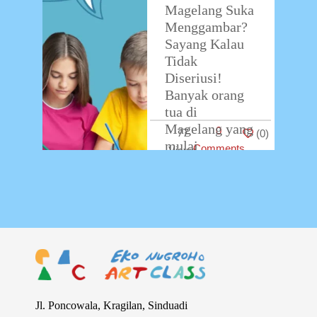
Magelang Suka
Menggambar?
Sayang Kalau
Tidak
Diseriusi!
Banyak orang
tua di
Magelang yang
0
77
(
0
)
mulai
Comments
menyadari
pentingnya
mendukung
bakat anak
sejak dini.
Apalagi kalau
anak
…
Jl. Poncowala, Kragilan, Sinduadi