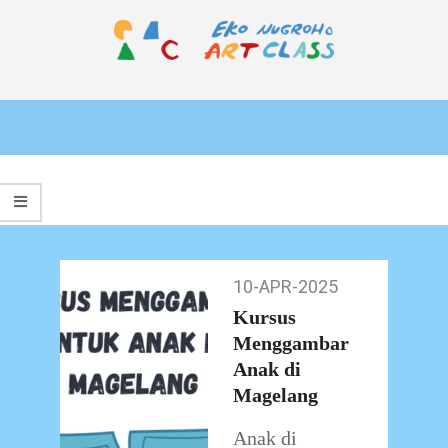
Skip
to
content
EKO
Primary
NUGROHO
Navigation
ART
Menu
CLASS
10-APR-2025
10-
Apr-
Kursus
2025
Menggambar
Anak di
Magelang
Anak di