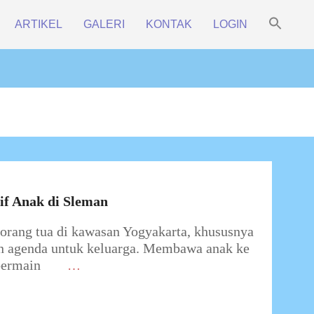
Sea
ARTIKEL
GALERI
KONTAK
LOGIN
for:
Prim
Search Bu
Navi
Men
if Anak di Sleman
orang tua di kawasan Yogyakarta, khususnya
n agenda untuk keluarga. Membawa anak ke
bermain
…