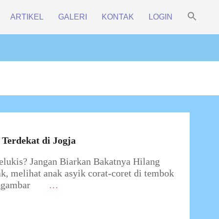
Sea
ARTIKEL
GALERI
KONTAK
LOGIN
for:
Prim
Search Bu
Navi
Men
Terdekat di Jogja
ukis? Jangan Biarkan Bakatnya Hilang
k, melihat anak asyik corat-coret di tembok
ggambar
…