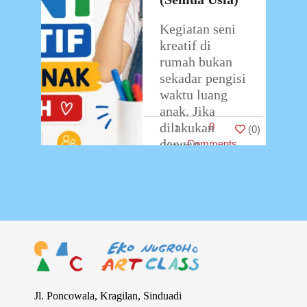
Kegiatan seni
kreatif di
rumah bukan
sekadar pengisi
waktu luang
anak. Jika
dilakukan
0
1
(
0
)
dengan
Comments
pendekatan
yang tepat,
aktivitas ini
menjadi salah
satu stimulasi
tumbuh
kembang paling
…
Jl. Poncowala, Kragilan, Sinduadi