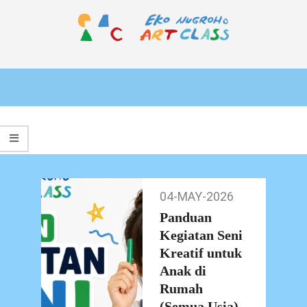
Skip
to
content
EKO
Primary
NUGROHO
Navigation
ART
Menu
CLASS
04-MAY-2026
04-
May-
Panduan
2026
Kegiatan Seni
Kreatif untuk
Anak di
Rumah
(Semua Usia)