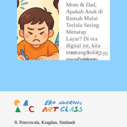
Mom & Dad,
Apakah Anak di
Rumah Mulai
Terlalu Sering
Menatap
Layar? Di era
digital ini, kita
memang sulit
0
17
(
0
)
memisahkan
Comments
anak dari
gadget. Tapi
ketika waktu
…
Jl. Poncowala, Kragilan, Sinduadi