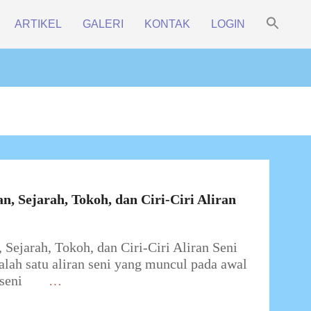
Sea
ARTIKEL
GALERI
KONTAK
LOGIN
for:
Prim
Search Bu
Navi
Men
n, Sejarah, Tokoh, dan Ciri-Ciri Aliran
 Sejarah, Tokoh, dan Ciri-Ciri Aliran Seni
alah satu aliran seni yang muncul pada awal
seni
…