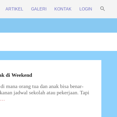
Sea
ARTIKEL
GALERI
KONTAK
LOGIN
for:
Prim
Search Bu
Navi
Men
ak di Weekend
i mana orang tua dan anak bisa benar-
kanan jadwal sekolah atau pekerjaan. Tapi
…