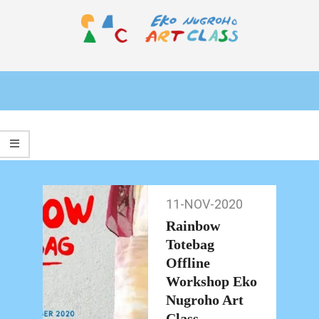
Skip
to
content
EKO
Primary
NUGROHO
Navigation
ART
Menu
CLASS
11-NOV-2020
11-
Nov-
Rainbow
2020
Totebag
Offline
Workshop Eko
Nugroho Art
Class