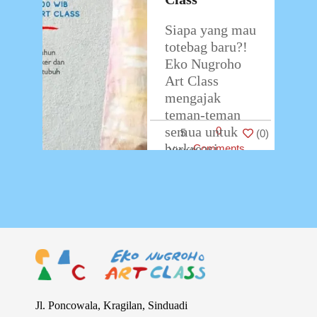
Siapa yang mau
totebag baru?!
Eko Nugroho
Art Class
mengajak
teman-teman
semua untuk
0
5
(
0
)
berkreasi
Comments
dengan totebag
dengan metode
tie dye.
Workshop
Rainbow
Totebag ini
akan
berlangsung
…
Jl. Poncowala, Kragilan, Sinduadi