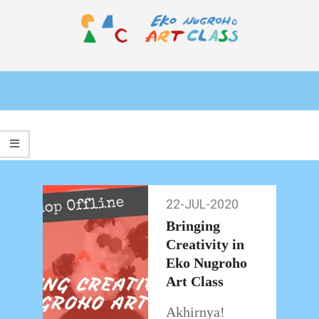
Skip
to
content
EKO
Primary
NUGROHO
Navigation
ART
Menu
CLASS
22-JUL-2020
22-
Jul-
Bringing
2020
Creativity in
Eko Nugroho
Art Class
Akhirnya!