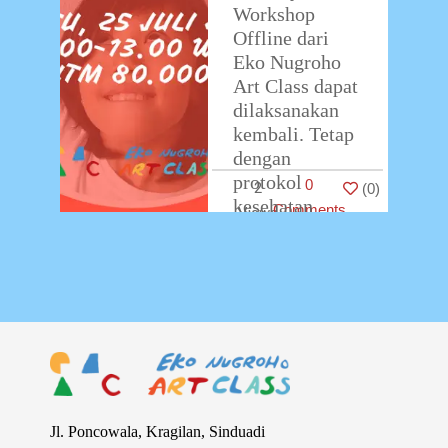
Workshop
Offline dari
Eko Nugroho
Art Class dapat
dilaksanakan
kembali. Tetap
dengan
protokol
0
2
(
0
)
kesehatan
Comments
sesuai dengan
ketentuan New
Normal, akan
ada pembatasan
peserta agar
bisa
…
Jl. Poncowala, Kragilan, Sinduadi