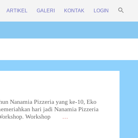
Sea
ARTIKEL
GALERI
KONTAK
LOGIN
for:
Prim
Search Bu
Navi
Men
ahun Nanamia Pizzeria yang ke-10, Eko
memeriahkan hari jadi Nanamia Pizzeria
 Workshop. Workshop
…