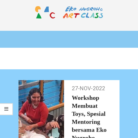
Skip
to
content
EKO
Primary
NUGROHO
Navigation
ART
Menu
CLASS
27-NOV-2022
27-
Nov-
Workshop
2022
Membuat
Toys, Spesial
Mentoring
bersama Eko
Nugroho