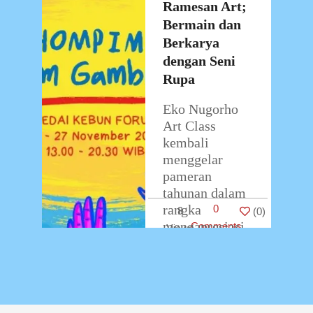
2022
Ramesan Art;
yang dihadiri
oleh orang tua
Bermain dan
…
Berkarya
dengan Seni
Rupa
Eko Nugorho
Art Class
kembali
menggelar
pameran
tahunan dalam
rangka
0
8
(
0
)
mengapresiasi
Comments
proses berkarya
siswa siswinya.
Pameran yang
digelar pada
14-27