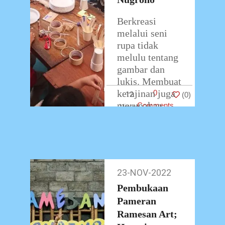
Berkreasi
melalui seni
rupa tidak
melulu tentang
gambar dan
lukis. Membuat
kerajinan juga
0
12
(
0
)
merupakan
Comments
salah satu
aktivitas yang
merupakan
implementasi
dari seni rupa.
23-NOV-2022
23-
Eko Nugroho
Nov-
Pembukaan
Art
…
2022
Pameran
Ramesan Art;