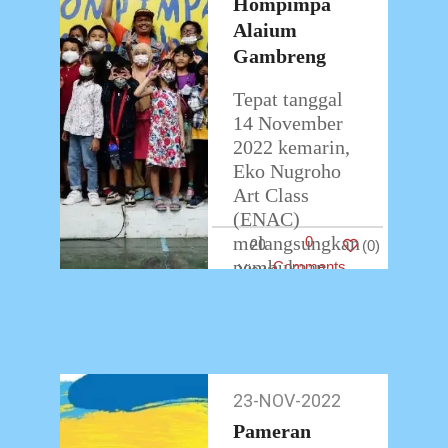
Hompimpa
Alaium
Gambreng
Tepat tanggal
14 November
2022 kemarin,
Eko Nugroho
Art Class
(ENAC)
melangsungkan
0
20
(
0
)
pembukaan
Comments
pameran
ketujuhnya
yang bertajuk
Hompimpa
Alaium
23-NOV-2022
23-
Gambreng.
Nov-
Pameran
Pembukaan