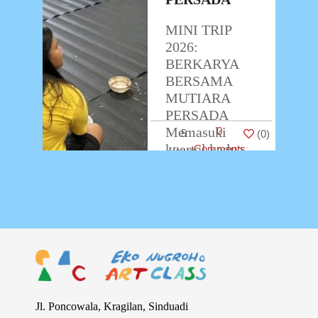
MINI TRIP
2026:
BERKARYA
BERSAMA
MUTIARA
PERSADA
Memasuki
0
5
(
0
)
kuartal kedua
Comments
tahun 2026,
ENAC kembali
melangsungkan
kegiatan Mini
Trip bersama
siswa-siswi
dari Mutiara
Persada.
Program ini
Jl. Poncowala, Kragilan, Sinduadi