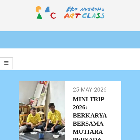
Skip
to
content
EKO
Primary
NUGROHO
Navigation
ART
Menu
CLASS
25-MAY-2026
25-
May-
MINI TRIP
2026
2026:
BERKARYA
BERSAMA
MUTIARA
PERSADA