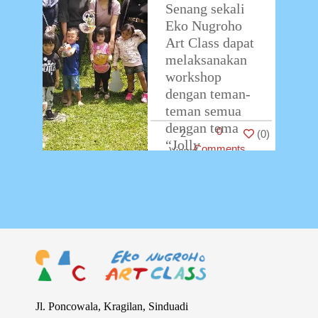
Senang sekali
Eko Nugroho
Art Class dapat
melaksanakan
workshop
dengan teman-
teman semua
dengan tema
0
2
(
0
)
“Jolly
Comments
Ornaments”.
Pada hari
Minggu, 14
April
…
Jl. Poncowala, Kragilan, Sinduadi