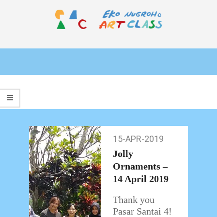
Skip
to
content
EKO
Primary
NUGROHO
Navigation
ART
Menu
CLASS
15-APR-2019
15-
Apr-
Jolly
2019
Ornaments –
14 April 2019
Thank you
Pasar Santai 4!