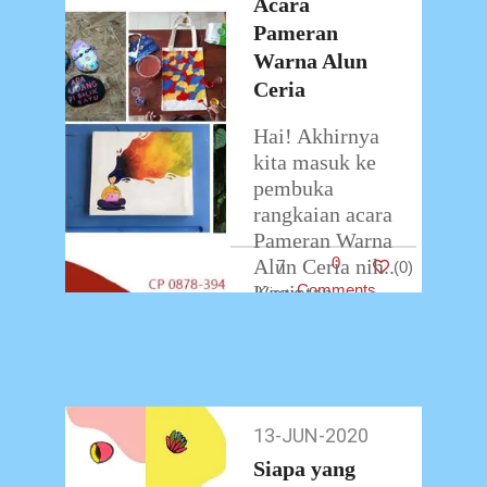
situasi
…
Acara
Pameran
Warna Alun
Ceria
Hai! Akhirnya
kita masuk ke
pembuka
rangkaian acara
Pameran Warna
0
Alun Ceria nih..
7
(
0
)
Kegiatan
Comments
pertama adalah
Workshop
Offline di Eko
Nugroho Art
Class. Kegiatan
13-JUN-2020
13-
ini akan
…
Jun-
Siapa yang