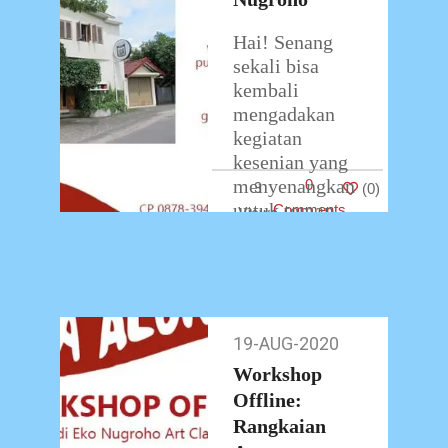
Hai! Senang
sekali bisa
kembali
mengadakan
kegiatan
kesenian yang
menyenangkan
0
3
(
0
)
untuk teman-
Comments
teman semua.
Walaupun
masih
dilakukan
dengan bantuan
19-AUG-2020
19-
media daring,
Aug-
Workshop
semangat untuk
2020
Offline:
tetap
terinspirasi dari
Rangkaian