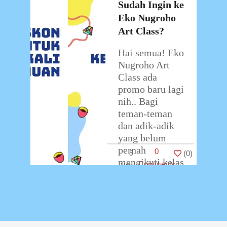
2020
Sudah Ingin ke
Eko Nugroho
Art Class?
Hai semua! Eko
Nugroho Art
Class ada
promo baru lagi
nih.. Bagi
teman-teman
dan adik-adik
yang belum
pernah
0
5
(
0
)
mengikuti kelas
Comments
di Eko Nugroho
Art Class kami
…