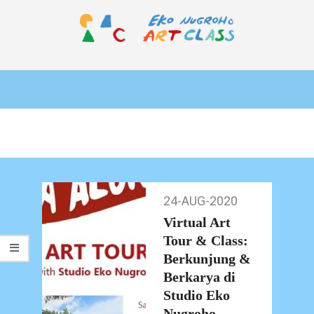
Skip
to
content
EKO
Primary
NUGROHO
Navigation
ART
Menu
CLASS
24-AUG-2020
24-
Aug-
Virtual Art
2020
Tour & Class:
Berkunjung &
Berkarya di
Studio Eko
Nugroho