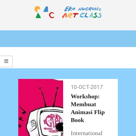
Skip
to
content
EKO
Primary
NUGROHO
Navigation
ART
Menu
CLASS
10-OCT-2017
10-
Oct-
Workshop:
2017
Membuat
Animasi Flip
Book
International