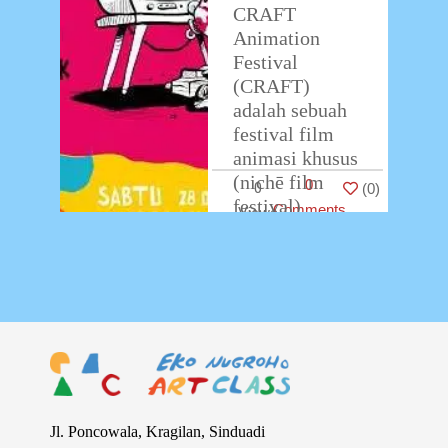
CRAFT
Animation
Festival
(CRAFT)
adalah sebuah
festival film
animasi khusus
(nichē film
0
0
(
0
)
festival)
Comments
berbasis
kerajinan
tangan (hand
craft) pertama
di Asia.
Kegiatan ini
bertujuan untuk
…
Jl. Poncowala, Kragilan, Sinduadi