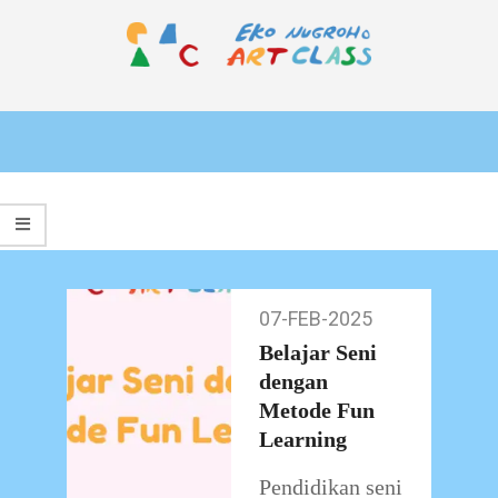
Skip
to
content
EKO
Primary
NUGROHO
Navigation
ART
Menu
CLASS
07-FEB-2025
07-
Feb-
Belajar Seni
2025
dengan
Metode Fun
Learning
Pendidikan seni