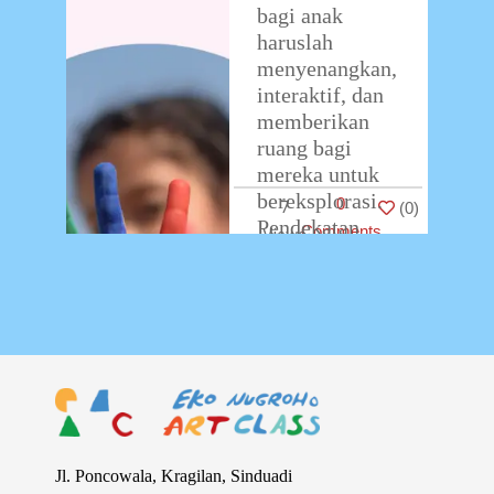
bagi anak
haruslah
menyenangkan,
interaktif, dan
memberikan
ruang bagi
mereka untuk
bereksplorasi.
0
7
(
0
)
Pendekatan
Comments
pembelajaran
yang kaku dan
terlalu
akademis justru
bisa
menghambat
kreativitas dan
…
Jl. Poncowala, Kragilan, Sinduadi